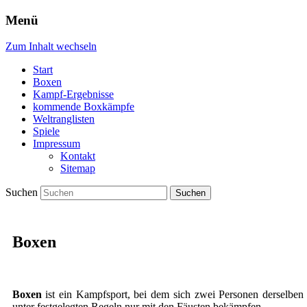
Menü
Zum Inhalt wechseln
Start
Boxen
Kampf-Ergebnisse
kommende Boxkämpfe
Weltranglisten
Spiele
Impressum
Kontakt
Sitemap
Suchen
Boxen
Boxen
ist ein Kampfsport, bei dem sich zwei Personen derselben
unter festgelegten Regeln nur mit den Fäusten bekämpfen.