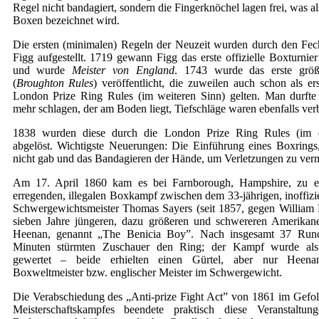
Regel nicht bandagiert, sondern die Fingerknöchel lagen frei, was a
Boxen bezeichnet wird.
Die ersten (minimalen) Regeln der Neuzeit wurden durch den Fec
Figg aufgestellt. 1719 gewann Figg das erste offizielle Boxturnier
und wurde
Meister von England
. 1743 wurde das erste grö
(
Broughton Rules
) veröffentlicht, die zuweilen auch schon als er
London Prize Ring Rules (im weiteren Sinn) gelten. Man durft
mehr schlagen, der am Boden liegt, Tiefschläge waren ebenfalls ver
1838 wurden diese durch die London Prize Ring Rules (im 
abgelöst. Wichtigste Neuerungen: Die Einführung eines Boxrings
nicht gab und das Bandagieren der Hände, um Verletzungen zu ver
Am 17. April 1860 kam es bei Farnborough, Hampshire, zu 
erregenden, illegalen Boxkampf zwischen dem 33-jährigen, inoffizi
Schwergewichtsmeister Thomas Sayers (seit 1857, gegen William
sieben Jahre jüngeren, dazu größeren und schwereren Amerikan
Heenan, genannt „The Benicia Boy”. Nach insgesamt 37 Run
Minuten stürmten Zuschauer den Ring; der Kampf wurde als
gewertet – beide erhielten einen Gürtel, aber nur Heena
Boxweltmeister bzw. englischer Meister im Schwergewicht.
Die Verabschiedung des „Anti-prize Fight Act” von 1861 im Gefolg
Meisterschaftskampfes beendete praktisch diese Veranstaltu