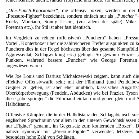
„One-Punch-Knockouter“
, die offensiv boxen, werden in der 
„Pressure-Fighter“ bezeichnet, sondern einfach nur als
„Puncher“
Rocky Marciano, Sonny Liston, (vor allem der späte) Mike
Foreman etc.), ihr Stil ist aber fast identisch.
Im Vergleich zu reinen (offensiven) „Punchern“ haben „Pressu
Vorteil, Konterboxer über die zahlreicheren Treffer auspunkten zu
Punchern dies in der Regel höchstens über das gesamte Kampfbild
Aggressivität, Schlagwirkung etc.) gelingt. So gewann Frazier
Punkten, während bessere „Puncher“ wie George Forema
angewiesen waren.
Wie Joe Louis und Dariusz Michalczewski zeigten, kann auch di
effektive Offensivwaffe sein; mit der Führhand (und Pendelbe
Gegner zu gehen, ist aber eher unüblich, klassisches Angriff
Oberkörperbewegung (Pendeln, Abducken) wie bei Frazier, Tyson
diese „überspringen“ die Führhand einfach und gehen gleich mit 
Halbdistanz.
Offensive Kämpfer, die in der Halbdistanz den Schlagabtausch su
englischen Sprachraum vor allem in den unteren Gewichtsklassen o
nur „Fighter“ genannt, im Gegensatz zum konternden „Boxer“. D
nahezu synonym mit „Pressure-Fighter“ verwendet, letzteres b
besonders hohe Zahl von Schlägen.