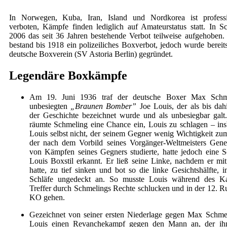
In Norwegen, Kuba, Iran, Island und Nordkorea ist profess
verboten, Kämpfe finden lediglich auf Amateurstatus statt. In
2006 das seit 36 Jahren bestehende Verbot teilweise aufgehoben.
bestand bis 1918 ein polizeiliches Boxverbot, jedoch wurde bereit
deutsche Boxverein (SV Astoria Berlin) gegründet.
Legendäre Boxkämpfe
Am 19. Juni 1936 traf der deutsche Boxer Max Schm
unbesiegten
„Braunen Bomber”
Joe Louis, der als bis dah
der Geschichte bezeichnet wurde und als unbesiegbar gal
räumte Schmeling eine Chance ein, Louis zu schlagen – in
Louis selbst nicht, der seinem Gegner wenig Wichtigkeit zu
der nach dem Vorbild seines Vorgänger-Weltmeisters Gen
von Kämpfen seines Gegners studierte, hatte jedoch eine S
Louis Boxstil erkannt. Er ließ seine Linke, nachdem er mit
hatte, zu tief sinken und bot so die linke Gesichtshälfte, 
Schläfe ungedeckt an. So musste Louis während des Ka
Treffer durch Schmelings Rechte schlucken und in der 12. Ru
KO gehen.
Gezeichnet von seiner ersten Niederlage gegen Max Schmel
Louis einen Revanchekampf gegen den Mann an, der ihn 