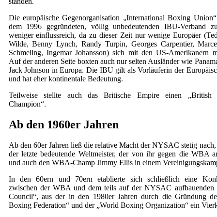
standen.
Die europäische Gegenorganisation „International Boxing Union“ 
dem 1996 gegründeten, völlig unbedeutenden IBU-Verband z
weniger einflussreich, da zu dieser Zeit nur wenige Europäer (T
Wilde, Benny Lynch, Randy Turpin, Georges Carpentier, Marc
Schmeling, Ingemar Johansson) sich mit den US-Amerikanern m
Auf der anderen Seite boxten auch nur selten Ausländer wie Pana
Jack Johnson in Europa. Die IBU gilt als Vorläuferin der Europäi
und hat eher kontinentale Bedeutung.
Teilweise stellte auch das Britische Empire einen „Britis
Champion“.
Ab den 1960er Jahren
Ab den 60er Jahren ließ die relative Macht der NYSAC stetig nach,
der letzte bedeutende Weltmeister, der von ihr gegen die WBA 
und auch den WBA-Champ Jimmy Ellis in einem Vereinigungskamp
In den 60ern und 70ern etablierte sich schließlich eine Konk
zwischen der WBA und dem teils auf der NYSAC aufbauenden
Council“, aus der in den 1980er Jahren durch die Gründung der
Boxing Federation“ und der „World Boxing Organization“ ein Vie