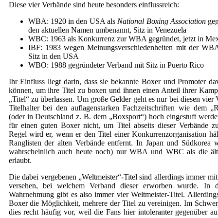
Diese vier Verbände sind heute besonders einflussreich:
WBA: 1920 in den USA als
National Boxing Association
geg
den aktuellen Namen umbenannt, Sitz in Venezuela
WBC: 1963 als Konkurrenz zur WBA gegründet, jetzt in Me
IBF: 1983 wegen Meinungsverschiedenheiten mit der WBA
Sitz in den USA
WBO: 1988 gegründeter Verband mit Sitz in Puerto Rico
Ihr Einfluss liegt darin, dass sie bekannte Boxer und Promoter d
können, um ihre Titel zu boxen und ihnen einen Anteil ihrer Kampf
„Titel“ zu überlassen. Um große Gelder geht es nur bei diesen vier
Titelhalter bei den auflagenstarken Fachzeitschriften wie dem 
(oder in Deutschland z. B. dem „Boxsport“) hoch eingestuft werden
für einen guten Boxer nicht, um Titel abseits dieser Verbände z
Regel wird er, wenn er den Titel einer Konkurrenzorganisation häl
Ranglisten der alten Verbände entfernt. In Japan und Südkorea 
wahrscheinlich auch heute noch) nur WBA und WBC als die ält
erlaubt.
Die dabei vergebenen „Weltmeister“-Titel sind allerdings immer mi
versehen, bei welchem Verband dieser erworben wurde. In de
Wahrnehmung gibt es also immer vier Weltmeister-Titel. Allerdings
Boxer die Möglichkeit, mehrere der Titel zu vereinigen. Im Schw
dies recht häufig vor, weil die Fans hier intoleranter gegenüber auf