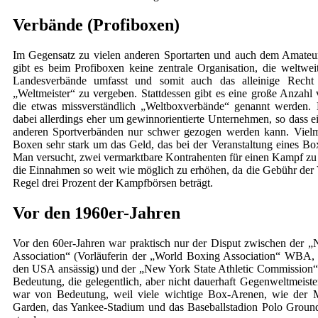
Verbände (Profiboxen)
Im Gegensatz zu vielen anderen Sportarten und auch dem Amate
gibt es beim Profiboxen keine zentrale Organisation, die weltweit
Landesverbände umfasst und somit auch das alleinige Recht 
„Weltmeister“ zu vergeben. Stattdessen gibt es eine große Anzahl
die etwas missverständlich „Weltboxverbände“ genannt werden. 
dabei allerdings eher um gewinnorientierte Unternehmen, so dass e
anderen Sportverbänden nur schwer gezogen werden kann. Vielm
Boxen sehr stark um das Geld, das bei der Veranstaltung eines Box
Man versucht, zwei vermarktbare Kontrahenten für einen Kampf zu
die Einnahmen so weit wie möglich zu erhöhen, da die Gebühr der 
Regel drei Prozent der Kampfbörsen beträgt.
Vor den 1960er-Jahren
Vor den 60er-Jahren war praktisch nur der Disput zwischen der „
Association“ (Vorläuferin der „World Boxing Association“ WBA,
den USA ansässig) und der „New York State Athletic Commissio
Bedeutung, die gelegentlich, aber nicht dauerhaft Gegenweltmeister
war von Bedeutung, weil viele wichtige Box-Arenen, wie der 
Garden, das Yankee-Stadium und das Baseballstadion Polo Grou