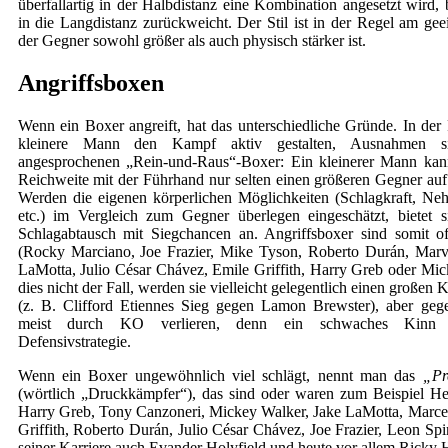
überfallartig in der Halbdistanz eine Kombination angesetzt wird,
in die Langdistanz zurückweicht. Der Stil ist in der Regel am gee
der Gegner sowohl größer als auch physisch stärker ist.
Angriffsboxen
Wenn ein Boxer angreift, hat das unterschiedliche Gründe. In der
kleinere Mann den Kampf aktiv gestalten, Ausnahmen s
angesprochenen „Rein-und-Raus“-Boxer: Ein kleinerer Mann kan
Reichweite mit der Führhand nur selten einen größeren Gegner auf 
Werden die eigenen körperlichen Möglichkeiten (Schlagkraft, Neh
etc.) im Vergleich zum Gegner überlegen eingeschätzt, bietet s
Schlagabtausch mit Siegchancen an. Angriffsboxer sind somit 
(Rocky Marciano, Joe Frazier, Mike Tyson, Roberto Durán, Marv
LaMotta, Julio César Chávez, Emile Griffith, Harry Greb oder Mick
dies nicht der Fall, werden sie vielleicht gelegentlich einen große
(z. B. Clifford Etiennes Sieg gegen Lamon Brewster), aber ge
meist durch KO verlieren, denn ein schwaches Kinn v
Defensivstrategie.
Wenn ein Boxer ungewöhnlich viel schlägt, nennt man das
„Pr
(wörtlich „Druckkämpfer“), das sind oder waren zum Beispiel H
Harry Greb, Tony Canzoneri, Mickey Walker, Jake LaMotta, Marce
Griffith, Roberto Durán, Julio César Chávez, Joe Frazier, Leon Sp
seiner Karriere auch Evander Holyfield und heute vor allem Ricky 