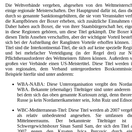
Die Weltverbände vergeben, abgesehen von den Weltmeisterscha
einige regionale Meisterschaften. Der Hauptgrund dafür ist, dass d
durch so genannte Sanktionsgebühren, die sie vom Veranstalter ver
die Kampfbörsen der Boxer erheben, sich zusätzliche Einnahmen 
Daher haben auch Boxer, die von ihrer Staatsbürgerschaft her, eige
in diese Regionen gehören, um diese Titel gekämpft. Die Boxer 
diesen Titeln Ansehen verschaffen, aber der wichtigste Vorteil besteh
sich bei der Aufstellung der Ranglisten Vorteile erhoffen können.
Titel sind die Interkontinental-Titel, die sich auf keine spezielle R
und bei mehrfacher Verteidigung (in der Regel drei) zur N
Pflichtherausforderer des Weltmeisters führen können. Außerdem ve
großen vier Verbände einen US-Meistertitel. Diese Titel werden
von regionalen, dem Verband untergeordneten Boxkommissio
Beispiele hierfür sind unter anderem:
WBA-NABA: Diese Unterorganisation vergibt den Nordame
WBA. Bekannte (ehemalige) Titelträger sind unter anderem 
bei dem sich das oben genannte Kuriosum zeigt, denn theoret
Russe ja kein Nordamerikameister sein, John Ruiz und Ediso
WBC-Mediterranean-Titel: Diese Titel werden ab 2007 verg
als relativ unbedeutend angesehen. Sie umfassen d
Mittelmeerraums. Der bekannteste Titelträger ist 
Schwergewichtsboxer Sinan Samil Sam, der sich den Titel
2007 gegen den Kroaten Ivica Percovic durch ein