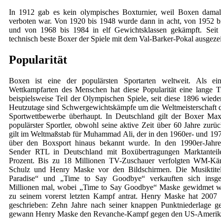
In 1912 gab es kein olympisches Boxturnier, weil Boxen dama
verboten war. Von 1920 bis 1948 wurde dann in acht, von 1952 b
und von 1968 bis 1984 in elf Gewichtsklassen gekämpft. Seit
technisch beste Boxer der Spiele mit dem Val-Barker-Pokal ausgeze
Popularität
Boxen ist eine der populärsten Sportarten weltweit. Als ein
Wettkampfarten des Menschen hat diese Popularität eine lange Tr
beispielsweise Teil der Olympischen Spiele, seit diese 1896 wiede
Heutzutage sind Schwergewichtskämpfe um die Weltmeisterschaft di
Sportwettbewerbe überhaupt. In Deutschland gilt der Boxer Ma
populärster Sportler, obwohl seine aktive Zeit über 60 Jahre zurüc
gilt im Weltmaßstab für Muhammad Ali, der in den 1960er- und 197
über den Boxsport hinaus bekannt wurde. In den 1990er-Jahren
Sender RTL in Deutschland mit Boxübertragungen Marktantei
Prozent. Bis zu 18 Millionen TV-Zuschauer verfolgten WM-K
Schulz und Henry Maske vor den Bildschirmen. Die Musiktite
Paradise“ und „Time to Say Goodbye“ verkauften sich insge
Millionen mal, wobei „Time to Say Goodbye“ Maske gewidmet wu
zu seinem vorerst letzten Kampf antrat. Henry Maske hat 2007 
geschrieben: Zehn Jahre nach seiner knappen Punktniederlage ge
gewann Henry Maske den Revanche-Kampf gegen den US-Amerika