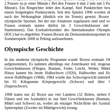
2 Pausen zu je einer Minute ( Bei den Frauen 4 mal 2 min mit 3 Pa
Minute). Ein Ringrichter leitet den Kampf, fünf Punktrichter be
einem festgelegten Punktsystem. Seit den Spielen 1996 werden d
nach der Weltrangliste (ähnlich wie im Tennis) gesetzt. Boxen 
olympische Sportart, bei der nur Amateure zugelassen sind und 
Frauen erstmals starten dürfen (in 3 Gewichtsklassen mit
Starterinnen). Das Exekutivkomitee des Internationalen Olymp
(IOC) hat es abgelehnt, Frauen-Boxen als Demonstrationssportart i
Sommerspiele 2008 in Peking aufzunehmen.
Olympische Geschichte
In das moderne olympische Programm wurde Boxen erstmals 190
aufgenommen. Es nahmen allerdings nur Amerikaner teil, insgesa
Gewichtsklassen (Fliegen, Bantam, Feder, Leicht, Welter, Mitt
Hinzu kamen bis heute Halbschwer (1920), Halbwelter und Hal
sowie Halbfliegen (1968). 1984 wurde das Schwergewicht unterteilt
bis 91 Kilogramm Körpergewicht (Schwer) und über 
(Superschwer).
1908 traten nur 42 Boxer aus vier Ländern (32 Briten, sieben 
Dänen und ein Australier) in nur fünf Gewichtsklassen (Bantam,
Mittel und Schwer) an, wobei als einziger Nicht-Brite der Austral
Spitzenplatz (Zweiter im Mittelgewicht) errang.