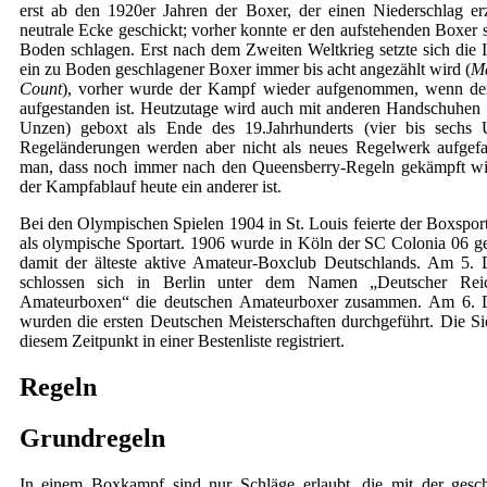
erst ab den 1920er Jahren der Boxer, der einen Niederschlag erzi
neutrale Ecke geschickt; vorher konnte er den aufstehenden Boxer 
Boden schlagen. Erst nach dem Zweiten Weltkrieg setzte sich die I
ein zu Boden geschlagener Boxer immer bis acht angezählt wird (
Ma
Count
), vorher wurde der Kampf wieder aufgenommen, wenn de
aufgestanden ist. Heutzutage wird auch mit anderen Handschuhen 
Unzen) geboxt als Ende des 19.Jahrhunderts (vier bis sechs 
Regeländerungen werden aber nicht als neues Regelwerk aufgefa
man, dass noch immer nach den Queensberry-Regeln gekämpft wi
der Kampfablauf heute ein anderer ist.
Bei den Olympischen Spielen 1904 in St. Louis feierte der Boxspor
als olympische Sportart. 1906 wurde in Köln der SC Colonia 06 ge
damit der älteste aktive Amateur-Boxclub Deutschlands. Am 5.
schlossen sich in Berlin unter dem Namen „Deutscher Reic
Amateurboxen“ die deutschen Amateurboxer zusammen. Am 6.
wurden die ersten Deutschen Meisterschaften durchgeführt. Die S
diesem Zeitpunkt in einer Bestenliste registriert.
Regeln
Grundregeln
In einem Boxkampf sind nur Schläge erlaubt, die mit der gesc