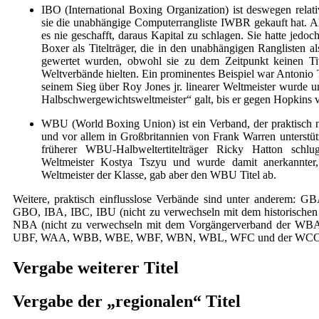
IBO (International Boxing Organization) ist deswegen relati
sie die unabhängige Computerrangliste IWBR gekauft hat. All
es nie geschafft, daraus Kapital zu schlagen. Sie hatte jedo
Boxer als Titelträger, die in den unabhängigen Ranglisten 
gewertet wurden, obwohl sie zu dem Zeitpunkt keinen Tit
Weltverbände hielten. Ein prominentes Beispiel war Antonio 
seinem Sieg über Roy Jones jr. linearer Weltmeister wurde un
Halbschwergewichtsweltmeister“ galt, bis er gegen Hopkins v
WBU (World Boxing Union) ist ein Verband, der praktisch n
und vor allem in Großbritannien von Frank Warren unterstüt
früherer WBU-Halbweltertitelträger Ricky Hatton schlu
Weltmeister Kostya Tszyu und wurde damit anerkannter, 
Weltmeister der Klasse, gab aber den WBU Titel ab.
Weitere, praktisch einflusslose Verbände sind unter anderem:
GBO, IBA, IBC, IBU (nicht zu verwechseln mit dem historische
NBA (nicht zu verwechseln mit dem Vorgängerverband der W
UBF, WAA, WBB, WBE, WBF, WBN, WBL, WFC und der WC
Vergabe weiterer Titel
Vergabe der „regionalen“ Titel