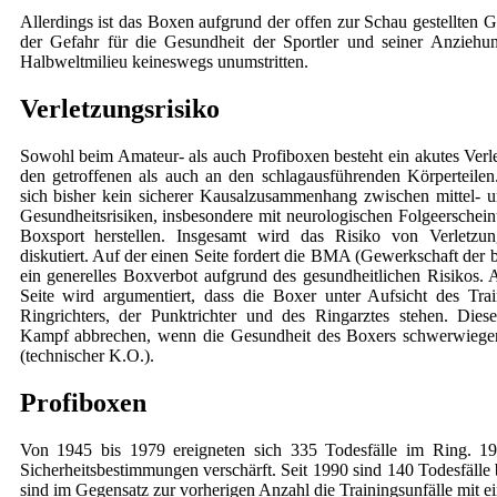
Allerdings ist das Boxen aufgrund der offen zur Schau gestellten 
der Gefahr für die Gesundheit der Sportler und seiner Anziehun
Halbweltmilieu keineswegs unumstritten.
Verletzungsrisiko
Sowohl beim Amateur- als auch Profiboxen besteht ein akutes Verle
den getroffenen als auch an den schlagausführenden Körperteilen
sich bisher kein sicherer Kausalzusammenhang zwischen mittel- un
Gesundheitsrisiken, insbesondere mit neurologischen Folgeersche
Boxsport herstellen. Insgesamt wird das Risiko von Verletzun
diskutiert. Auf der einen Seite fordert die BMA (Gewerkschaft der b
ein generelles Boxverbot aufgrund des gesundheitlichen Risikos. 
Seite wird argumentiert, dass die Boxer unter Aufsicht des Tra
Ringrichters, der Punktrichter und des Ringarztes stehen. Die
Kampf abbrechen, wenn die Gesundheit des Boxers schwerwiegen
(technischer K.O.).
Profiboxen
Von 1945 bis 1979 ereigneten sich 335 Todesfälle im Ring. 1
Sicherheitsbestimmungen verschärft. Seit 1990 sind 140 Todesfälle
sind im Gegensatz zur vorherigen Anzahl die Trainingsunfälle mit e