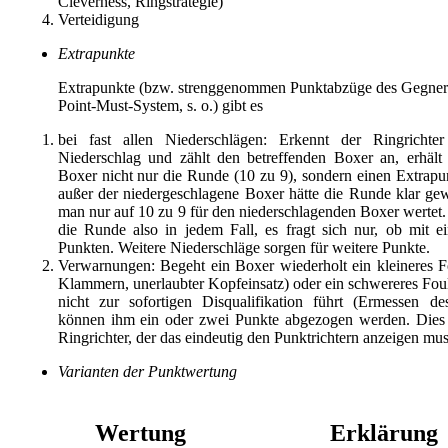
Cleverness, Ringstrategie)
Verteidigung
Extrapunkte
Extrapunkte (bzw. strenggenommen Punktabzüge des Gegner
Point-Must-System, s. o.) gibt es
bei fast allen Niederschlägen: Erkennt der Ringrichter
Niederschlag und zählt den betreffenden Boxer an, erhält
Boxer nicht nur die Runde (10 zu 9), sondern einen Extrapun
außer der niedergeschlagene Boxer hätte die Runde klar ge
man nur auf 10 zu 9 für den niederschlagenden Boxer wertet.
die Runde also in jedem Fall, es fragt sich nur, ob mit 
Punkten. Weitere Niederschläge sorgen für weitere Punkte.
Verwarnungen: Begeht ein Boxer wiederholt ein kleineres Fo
Klammern, unerlaubter Kopfeinsatz) oder ein schwereres Foul
nicht zur sofortigen Disqualifikation führt (Ermessen des
können ihm ein oder zwei Punkte abgezogen werden. Dies 
Ringrichter, der das eindeutig den Punktrichtern anzeigen mus
Varianten der Punktwertung
Wertung
Erklärung