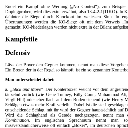
Endet ein Kampf ohne Wertung („No Contest“), zum Beispiel 
Dopingproben, wird dies extra erwähnt, also 13-4-2-1(11KO). In 
dahinter die Siege durch Knockout im weitesten Sinn. In engl
Übertragungen werden die KO-Siege oft mit dem Verweis „Ins
gemacht; KO-Niederlagen werden nicht extra in der Bilanz aufgelist
Kampfstile
Defensiv
Lässt der Boxer den Gegner kommen, nennt man diese Vorgehens
Ein Boxer, der in der Regel so kämpft, ist ein so genannter Konterbo
Man unterscheidet dabei:
a.
„Stick-and-Move“
Der Konterboxer weicht vor dem angreifen
tänzelnd zurück (wie Gene Tunney, Billy Conn, Muhammad Ali,
Virgil Hill) oder eher flach auf dem Boden stehend (wie Henry 
Schlägen etwas mehr Kraft verleiht. Dabei ist die steif geschlage
entscheidende Schlag, mit ihr wird der Gegner hauptsächlich auf D
Wird die Schlaghand als Gerade nachgezogen, nennt man
Kombination
. Im englischen Sprachraum nennt man so
missverständlicherweise oft einfach „Boxer“, im deutschen Sprac