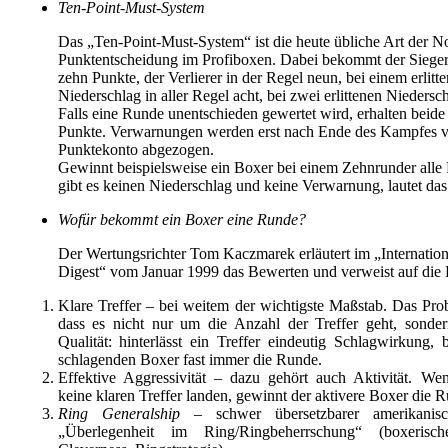
Ten-Point-Must-System
Das „Ten-Point-Must-System“ ist die heute übliche Art der No
Punktentscheidung im Profiboxen. Dabei bekommt der Siege
zehn Punkte, der Verlierer in der Regel neun, bei einem erlitt
Niederschlag in aller Regel acht, bei zwei erlittenen Niedersc
Falls eine Runde unentschieden gewertet wird, erhalten beid
Punkte. Verwarnungen werden erst nach Ende des Kampfes 
Punktekonto abgezogen.
Gewinnt beispielsweise ein Boxer bei einem Zehnrunder all
gibt es keinen Niederschlag und keine Verwarnung, lautet das
Wofür bekommt ein Boxer eine Runde?
Der Wertungsrichter Tom Kaczmarek erläutert im „Internatio
Digest“ vom Januar 1999 das Bewerten und verweist auf die 
Klare Treffer – bei weitem der wichtigste Maßstab. Das Prob
dass es nicht nur um die Anzahl der Treffer geht, sonde
Qualität: hinterlässt ein Treffer eindeutig Schlagwirkung, 
schlagenden Boxer fast immer die Runde.
Effektive Aggressivität – dazu gehört auch Aktivität. W
keine klaren Treffer landen, gewinnt der aktivere Boxer die 
Ring Generalship
– schwer übersetzbarer amerikanisc
„Überlegenheit im Ring/Ringbeherrschung“ (boxerisch