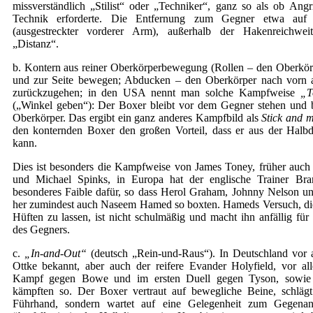
missverständlich „Stilist“ oder „Techniker“, ganz so als ob Angr
Technik erforderte. Die Entfernung zum Gegner etwa auf 
(ausgestreckter vorderer Arm), außerhalb der Hakenreichwe
„Distanz“.
b. Kontern aus reiner Oberkörperbewegung (Rollen – den Oberkör
und zur Seite bewegen; Abducken – den Oberkörper nach vorn 
zurückzugehen; in den USA nennt man solche Kampfweise
„T
(„Winkel geben“): Der Boxer bleibt vor dem Gegner stehen und
Oberkörper. Das ergibt ein ganz anderes Kampfbild als
Stick and 
den konternden Boxer den großen Vorteil, dass er aus der Halbd
kann.
Dies ist besonders die Kampfweise von James Toney, früher auch
und Michael Spinks, in Europa hat der englische Trainer Bra
besonderes Faible dafür, so dass Herol Graham, Johnny Nelson 
her zumindest auch Naseem Hamed so boxten. Hameds Versuch, d
Hüften zu lassen, ist nicht schulmäßig und macht ihn anfällig für
des Gegners.
c.
„In-and-Out“
(deutsch „Rein-und-Raus“). In Deutschland vor
Ottke bekannt, aber auch der reifere Evander Holyfield, vor a
Kampf gegen Bowe und im ersten Duell gegen Tyson, sowie 
kämpften so. Der Boxer vertraut auf bewegliche Beine, schlägt
Führhand, sondern wartet auf eine Gelegenheit zum Gegenan