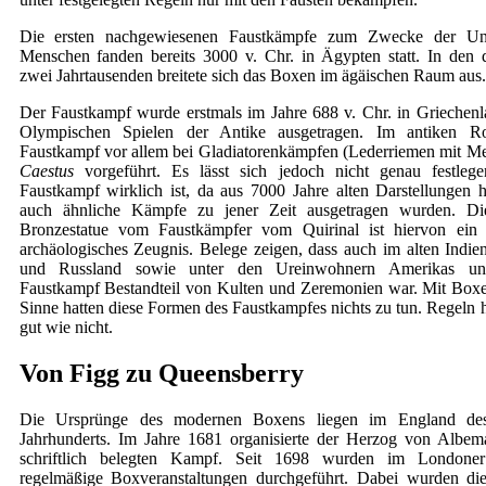
Die ersten nachgewiesenen Faustkämpfe zum Zwecke der Unt
Menschen fanden bereits 3000 v. Chr. in Ägypten statt. In den 
zwei Jahrtausenden breitete sich das Boxen im ägäischen Raum aus.
Der Faustkampf wurde erstmals im Jahre 688 v. Chr. in Griechenl
Olympischen Spielen der Antike ausgetragen. Im antiken 
Faustkampf vor allem bei Gladiatorenkämpfen (Lederriemen mit Met
Caestus
vorgeführt. Es lässt sich jedoch nicht genau festlege
Faustkampf wirklich ist, da aus 7000 Jahre alten Darstellungen h
auch ähnliche Kämpfe zu jener Zeit ausgetragen wurden. Die 
Bronzestatue vom Faustkämpfer vom Quirinal ist hiervon ein e
archäologisches Zeugnis. Belege zeigen, dass auch im alten Indie
und Russland sowie unter den Ureinwohnern Amerikas un
Faustkampf Bestandteil von Kulten und Zeremonien war. Mit Bo
Sinne hatten diese Formen des Faustkampfes nichts zu tun. Regeln h
gut wie nicht.
Von Figg zu Queensberry
Die Ursprünge des modernen Boxens liegen im England de
Jahrhunderts. Im Jahre 1681 organisierte der Herzog von Albema
schriftlich belegten Kampf. Seit 1698 wurden im Londoner
regelmäßige Boxveranstaltungen durchgeführt. Dabei wurden di