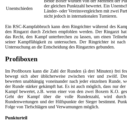
Beide Boxer wurden von der Mehrheit der Pun
der gleichen Punktzahl bewertet. Ein Unentschi
Unentschieden
Länder- oder Vereinsvergleichen mit zwei Part
nicht jedoch in internationalen Turnieren.
Ein RSC-Kampfabbruch kann dem Ringrichter während des Kamp
den Ringarzt durch Zeichen empfohlen werden. Der Ringarzt hat
das Recht, den Kampf unterbrechen zu lassen, um einen Teilnehm
seiner Kampffähigkeit zu untersuchen. Der Ringrichter ist na
Untersuchung an die Entscheidung des Ringarztes gebunden.
Profiboxen
Im Profiboxen kann die Zahl der Runden (à drei Minuten) frei fes
bewegt sich aber üblicherweise zwischen vier und zwölf. Dre
bewerten unabhängig voneinander nach jeder einzelnen Runde, w
der Runde stärker gekämpft hat. Es ist auch möglich, dass nur der
Kampf bewertet, z.B. wenn einer von den zwei Boxern K.O. ges
Geht der Kampf über die volle Rundenzahl, wird durch
Rundenwertungen und der Hilfspunkte der Sieger bestimmt. Punk
Folge von Tiefschlägen und Verwarnungen möglich.
Punkturteil