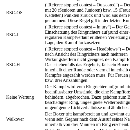
(„Referee stopped contest – Outscored“) – Der
mit 20 (Senioren und Junioren) bzw. 15 (Frau
RSC-OS
Kadetten) Punkten zurück und wird aus dem
genommen. Diese Regel gilt in der letzten Run
(„Referee stopped contest – Injury“) – Der Ge
Einschätzung des Ringrichters aufgrund einer
RSC-I
regulären Kampfverlauf erlittenen Verletzung n
Lage, den Kampf fortzusetzen.
(„Referee stopped contest – Headblows“) – De
nach Ansicht des Ringrichters nach mehreren
Wirkungstreffern nicht geeignet, den Kampf fo
RSC-H
Das ist ebenfalls das Ergebnis, falls ein Boxer
innerhalb einer Runde oder viermal innerhalb
Kampfes angezählt werden muss. Für Frauen 
bzw. drei Anzählungen.
Der Kampf wird vom Ringrichter aufgrund ni
beeinflussbarer Umstände, die eine Kampffort
Keine Wertung
behindern, abgebrochen. Dazu gehören zum Be
beschädigter Ring, ungeeignete Wetterbeding
ungenügende Lichtverhältnisse und ähnliches.
Der Boxer tritt kampfbereit an und gewinnt au
Walkover
wenn sein Gegner nach dem Ausruf seines Na
innerhalb von drei Minuten im Ring erscheint.