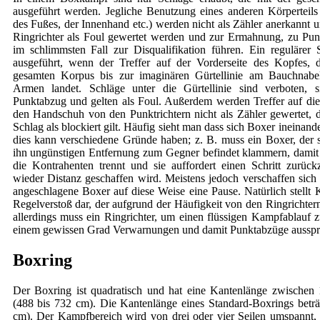
ausgeführt werden. Jegliche Benutzung eines anderen Körperteils 
des Fußes, der Innenhand etc.) werden nicht als Zähler anerkannt
Ringrichter als Foul gewertet werden und zur Ermahnung, zu Pu
im schlimmsten Fall zur Disqualifikation führen. Ein regulärer 
ausgeführt, wenn der Treffer auf der Vorderseite des Kopfes, 
gesamten Korpus bis zur imaginären Gürtellinie am Bauchnabe
Armen landet. Schläge unter die Gürtellinie sind verboten, 
Punktabzug und gelten als Foul. Außerdem werden Treffer auf di
den Handschuh von den Punktrichtern nicht als Zähler gewertet, da
Schlag als blockiert gilt. Häufig sieht man dass sich Boxer ineinan
dies kann verschiedene Gründe haben; z. B. muss ein Boxer, der si
ihn ungünstigen Entfernung zum Gegner befindet klammern, damit 
die Kontrahenten trennt und sie auffordert einen Schritt zurückz
wieder Distanz geschaffen wird. Meistens jedoch verschaffen sich 
angeschlagene Boxer auf diese Weise eine Pause. Natürlich stellt
Regelverstoß dar, der aufgrund der Häufigkeit von den Ringrichter
allerdings muss ein Ringrichter, um einen flüssigen Kampfablauf 
einem gewissen Grad Verwarnungen und damit Punktabzüge ausspr
Boxring
Der Boxring ist quadratisch und hat eine Kantenlänge zwische
(488 bis 732 cm). Die Kantenlänge eines Standard-Boxrings betr
cm). Der Kampfbereich wird von drei oder vier Seilen umspannt, d