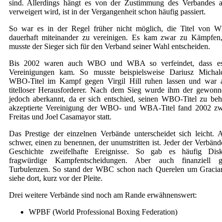
sind. Allerdings hängt es von der Zustimmung des Verbandes a
verweigert wird, ist in der Vergangenheit schon häufig passiert.
So war es in der Regel früher nicht möglich, die Titel v
dauerhaft miteinander zu vereinigen. Es kam zwar zu Kämpfen,
musste der Sieger sich für den Verband seiner Wahl entscheiden.
Bis 2002 waren auch WBO und WBA so verfeindet, dass es
Vereinigungen kam. So musste beispielsweise Dariusz Michal
WBO-Titel im Kampf gegen Virgil Hill ruhen lassen und war 
titelloser Herausforderer. Nach dem Sieg wurde ihm der gewon
jedoch aberkannt, da er sich entschied, seinen WBO-Titel zu beha
akzeptierte Vereinigung der WBO- und WBA-Titel fand 2002 zw
Freitas und Joel Casamayor statt.
Das Prestige der einzelnen Verbände unterscheidet sich leicht. Al
schwer, einen zu benennen, der unumstritten ist. Jeder der Verbände
Geschichte zweifelhafte Ereignisse. So gab es häufig Dis
fragwürdige Kampfentscheidungen. Aber auch finanziell
Turbulenzen. So stand der WBC schon nach Querelen um Gracian
siehe dort, kurz vor der Pleite.
Drei weitere Verbände sind noch am Rande erwähnenswert:
WPBF (World Professional Boxing Federation)