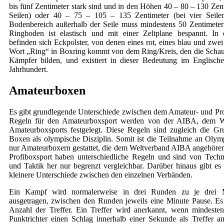
bis fünf Zentimeter stark sind und in den Höhen 40 – 80 – 130 Zent
Seilen) oder 40 – 75 – 105 – 135 Zentimeter (bei vier Seile
Bodenbereich außerhalb der Seile muss mindestens 50 Zentimeter 
Ringboden ist elastisch und mit einer Zeltplane bespannt. In
befinden sich Eckpolster, von denen eines rot, eines blau und zwe
Wort „Ring“ in Boxring kommt von dem Ring/Kreis, den die Schau
Kämpfer bilden, und existiert in dieser Bedeutung im Englisch
Jahrhundert.
Amateurboxen
Es gibt grundlegende Unterschiede zwischen dem Amateur- und Pro
Regeln für den Amateurboxsport werden von der AIBA, dem W
Amateurboxsports festgelegt. Diese Regeln sind zugleich die Gr
Boxen als olympische Disziplin. Somit ist die Teilnahme an Olym
nur Amateurboxern gestattet, die dem Weltverband AIBA angehöre
Profiboxsport haben unterschiedliche Regeln und sind von Tech
und Taktik her nur begrenzt vergleichbar. Darüber hinaus gibt es 
kleinere Unterschiede zwischen den einzelnen Verbänden.
Ein Kampf wird normalerweise in drei Runden zu je drei 
ausgetragen, zwischen den Runden jeweils eine Minute Pause. Es 
Anzahl der Treffer. Ein Treffer wird anerkannt, wenn mindesten
Punktrichter einen Schlag innerhalb einer Sekunde als Treffer a